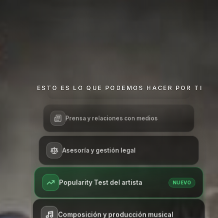
Gestión de redes sociales
Sincronizaciones para cine y TV
Configurador musical
NUEVO
ESTO ES LO QUE PODEMOS HACER POR TI
Prensa y relaciones con medios
Asesoría y gestión legal
Popularity Test del artista
NUEVO
Composición y producción musical