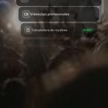
Videoclips profesionales
Calculadora de royalties
NUEVO
Vídeo lyrics y visualizers
Diseño gráfico ilimitado
Editor de portadas IA
NUEVO
Merchandising oficial
Inclusión en playlists curadas