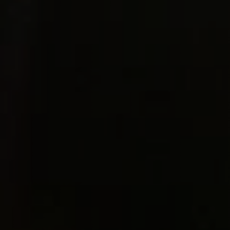
Editor de pitch editorial
NUEVO
Manager personal asignado
Booking y conciertos
Conversor MP3 a WAV
NUEVO
Gestión de redes sociales
Sincronizaciones para cine y TV
Configurador musical
NUEVO