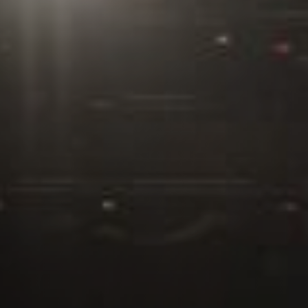
Popularity Test del artista
NUEVO
Composición y producción musical
Videoclips profesionales
Calculadora de royalties
NUEVO
Vídeo lyrics y visualizers