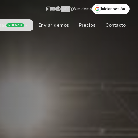
ES
Ver demo
Iniciar sesión
tas
Enviar demos
Precios
Contacto
NUEVOS