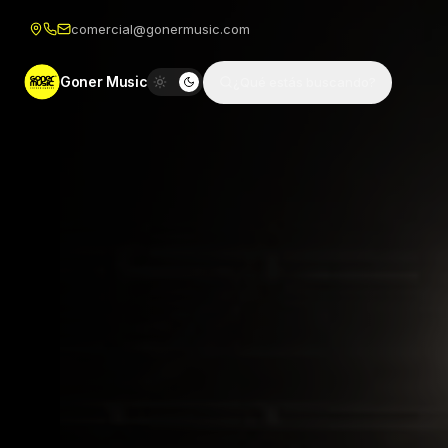
comercial@gonermusic.com
Goner Music
¿Qué estás buscando?