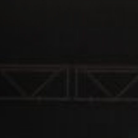
Diseño gráfico ilimitado
Editor de portadas IA
NUEVO
Merchandising oficial
Inclusión en playlists curadas
ISRC Finder
NUEVO
Pitch a editoriales de Spotify
Migración de catálogo