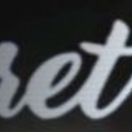
Creador de Canvas IA
NUEVO
Protección de derechos
Marketing musical y ads
Editor de pitch editorial
NUEVO
Manager personal asignado
Booking y conciertos
Conversor MP3 a WAV
NUEVO