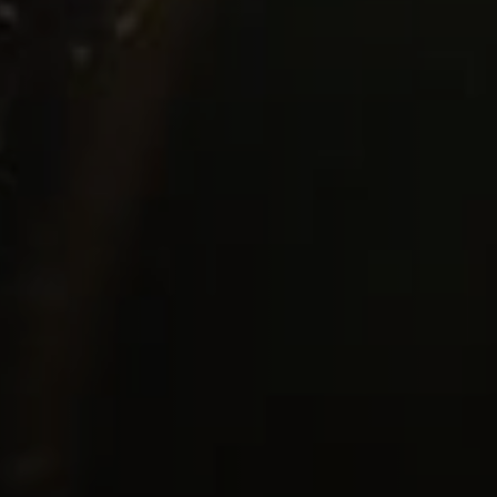
ISRC Finder
NUEVO
Pitch a editoriales de Spotify
Migración de catálogo
Creador de Canvas IA
NUEVO
Protección de derechos
Marketing musical y ads