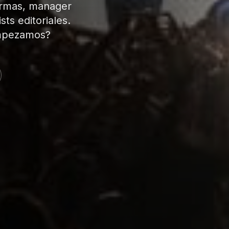
ormas, manager
ts editoriales.
empezamos?