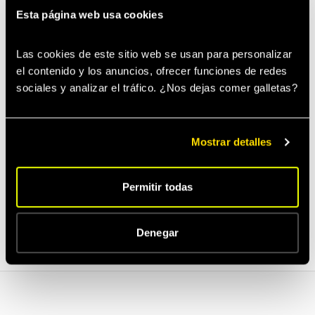
solo prestó la voz en el coro.
Eso es
Esta página web usa cookies
Featured, como mucho.
Lanzar un remix sin permiso del artista
Las cookies de este sitio web se usan para personalizar 
el contenido y los anuncios, ofrecer funciones de redes 
original.
Spotify lo retira automáticamente.
sociales y analizar el tráfico. ¿Nos dejas comer galletas? 
Si tienes dudas, en los planes Basic y PRO de
Goner Music revisamos los metadatos uno a
Mostrar detalles
uno antes del lanzamiento.
Permitir todas
Volver al blog
Denegar