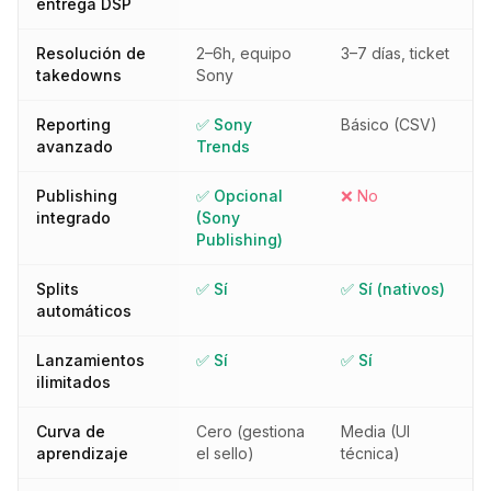
entrega DSP
Resolución de
2–6h, equipo
3–7 días, ticket
takedowns
Sony
Reporting
✅ Sony
Básico (CSV)
avanzado
Trends
Publishing
✅ Opcional
❌ No
integrado
(Sony
Publishing)
Splits
✅ Sí
✅ Sí (nativos)
automáticos
Lanzamientos
✅ Sí
✅ Sí
ilimitados
Curva de
Cero (gestiona
Media (UI
aprendizaje
el sello)
técnica)