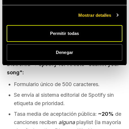
tener acceso?
".
Mostrar detalles
Pitch editorial: la diferencia que más
Permitir todas
impacta en tu carrera
Aquí es donde la comparativa deja de ser sutil.
Denegar
DistroKid → Spotify for Artists "Submit your
song":
Formulario único de 500 caracteres.
Se envía al sistema editorial de Spotify sin
etiqueta de prioridad.
Tasa media de aceptación pública:
~20%
de
canciones reciben
alguna
playlist (la mayoría