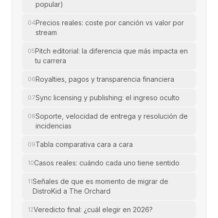
popular)
Precios reales: coste por canción vs valor por
04
stream
Pitch editorial: la diferencia que más impacta en
05
tu carrera
Royalties, pagos y transparencia financiera
06
Sync licensing y publishing: el ingreso oculto
07
Soporte, velocidad de entrega y resolución de
08
incidencias
Tabla comparativa cara a cara
09
Casos reales: cuándo cada uno tiene sentido
10
Señales de que es momento de migrar de
11
DistroKid a The Orchard
Veredicto final: ¿cuál elegir en 2026?
12