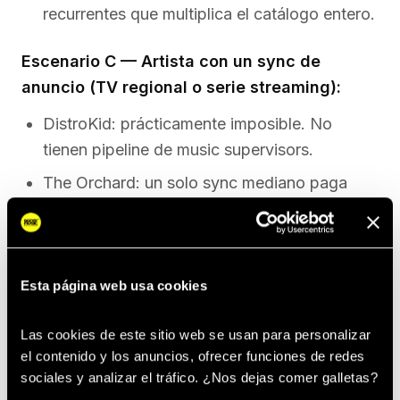
recurrentes que multiplica el catálogo entero.
Escenario C — Artista con un sync de
anuncio (TV regional o serie streaming):
DistroKid: prácticamente imposible. No
tienen pipeline de music supervisors.
The Orchard: un solo sync mediano paga
2.000–15.000 €
y abre puerta a más. ROI
superior a 10x del coste anual.
Conclusión sobre precio:
DistroKid es
Esta página web usa cookies
imbatible en
coste absoluto
. The Orchard es
imbatible en
coste de oportunidad
. La
Las cookies de este sitio web se usan para personalizar 
el contenido y los anuncios, ofrecer funciones de redes 
pregunta correcta no es "¿cuánto cuesta?" sino
sociales y analizar el tráfico. ¿Nos dejas comer galletas? 
"
¿cuánto deja de ganar el artista por no