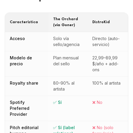
The Orchard
Característica
DistroKid
(vía Goner)
Acceso
Solo vía
Directo (auto-
sello/agencia
servicio)
Modelo de
Plan mensual
22,99–89,99
precio
del sello
$/año + add-
ons
Royalty share
80–90% al
100% al artista
artista
Spotify
✅ Sí
❌ No
Preferred
Provider
Pitch editorial
✅ Sí (label
❌ No (solo