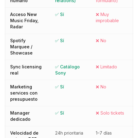
humano
relations)
formulario)
Acceso New
✅ Sí
❌ Muy
Music Friday,
improbable
Radar
Spotify
✅ Sí
❌ No
Marquee /
Showcase
Sync licensing
✅ Catálogo
❌ Limitado
real
Sony
Marketing
✅ Sí
❌ No
services con
presupuesto
Manager
✅ Sí
❌ Solo tickets
dedicado
Velocidad de
24h prioritaria
1–7 días