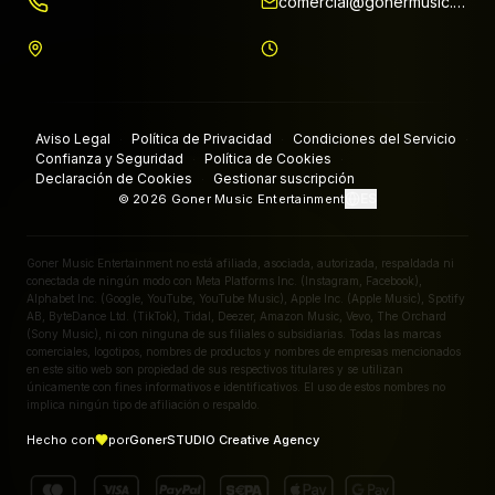
comercial@gonermusic.com
Aviso Legal
Política de Privacidad
Condiciones del Servicio
·
·
·
Confianza y Seguridad
Política de Cookies
·
·
Declaración de Cookies
Gestionar suscripción
·
ES
©
2026
Goner Music Entertainment
Goner Music Entertainment no está afiliada, asociada, autorizada, respaldada ni
conectada de ningún modo con Meta Platforms Inc. (Instagram, Facebook),
Alphabet Inc. (Google, YouTube, YouTube Music), Apple Inc. (Apple Music), Spotify
AB, ByteDance Ltd. (TikTok), Tidal, Deezer, Amazon Music, Vevo, The Orchard
(Sony Music), ni con ninguna de sus filiales o subsidiarias. Todas las marcas
comerciales, logotipos, nombres de productos y nombres de empresas mencionados
en este sitio web son propiedad de sus respectivos titulares y se utilizan
únicamente con fines informativos e identificativos. El uso de estos nombres no
implica ningún tipo de afiliación o respaldo.
Hecho con
por
GonerSTUDIO Creative Agency