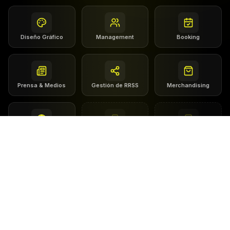
Diseño Gráfico
Management
Booking
Prensa & Medios
Gestión de RRSS
Merchandising
Sincronizaciones
Acceso sellos
Goner Music App
PRÓXIMAMENTE
PRÓXIMAMENTE
¿Listo para dar el salto?
Únete a más de 560 artistas que se han