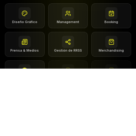
Diseño Gráfico
Management
Booking
Prensa & Medios
Gestión de RRSS
Merchandising
Sincronizaciones
Acceso sellos
Goner Music App
PRÓXIMAMENTE
PRÓXIMAMENTE
¿Listo para dar el salto?
Únete a más de 560 artistas que se han