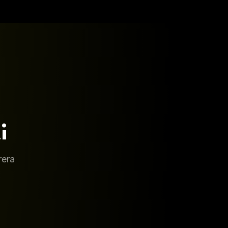
rera
Producción Musical
g Musical