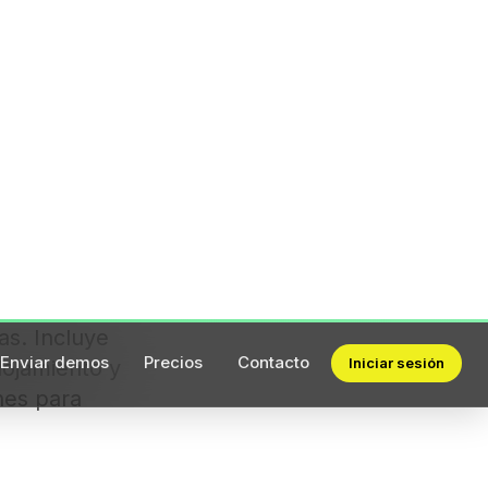
as. Incluye
lojamiento y
nes para
esional, negocia
tality, gestiona
tas que ya tienen