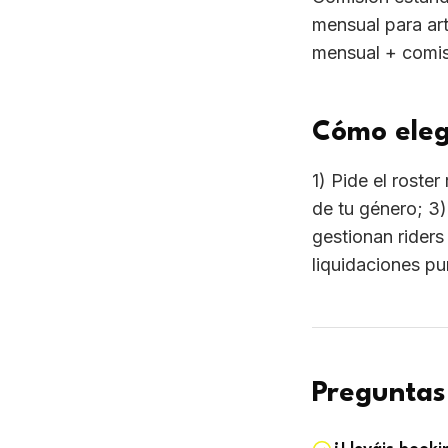
Preguntas
¿Lleváis book
Sí, y también 
¿Hace falta t
No para empez
Sigue ley