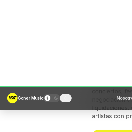
conciertos, fe
negociación de
liquidaciones
artistas con p
Comenzar proy
Qué hace 
Prospecta promot
caché y condicio
logística (transp