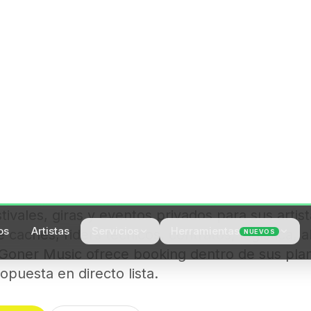
stivales, giras y eventos privados para sus artist
 cachés, riders técnicos, contratos, logística, a
. Goner Music ofrece booking dentro de sus pla
ropuesta en directo lista.
ecto
Enviar demo
una agencia de booking musical
ores y festivales, presenta el artista con dossier prof
nes, redacta el contrato, coordina rider técnico y hospi
orte, alojamiento, dietas) y emite la factura. Para artis