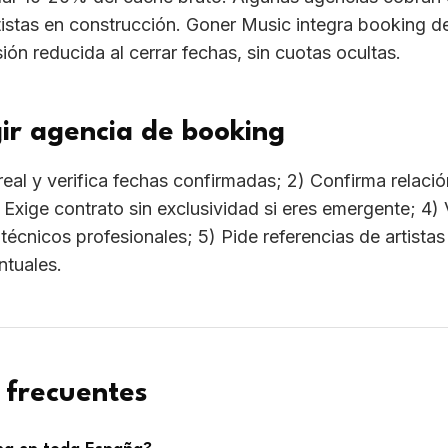
 frecuentes
ing en toda España?
gestionamos giras internacionales para artistas listos.
ener mucho público?
ar a bookar fechas pequeñas. Sí para festivales y salas g
endo