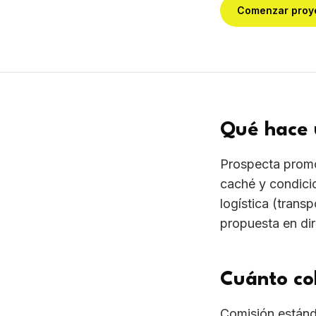
propuesta en dir
Cuánto co
Comisión estánd
mensual para art
mensual + comisi
Cómo eleg
1) Pide el roster
de tu género; 3)
gestionan riders
liquidaciones pu