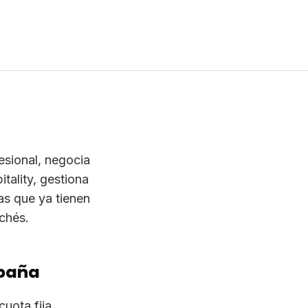
chés.
spaña
uota fija
ntro del plan
n con festivales
Verifica que
 del roster sobre