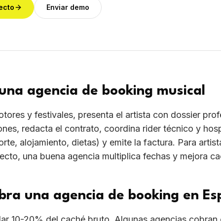
ecto, una buena agencia multiplica fechas y mejora ca
bra una agencia de booking en E
ar 10-20% del caché bruto. Algunas agencias cobran c
istas en construcción. Goner Music integra booking de
ón reducida al cerrar fechas, sin cuotas ocultas.
ir agencia de booking
 real y verifica fechas confirmadas; 2) Confirma relació
 Exige contrato sin exclusividad si eres emergente; 4) 
 técnicos profesionales; 5) Pide referencias de artistas
ntuales.