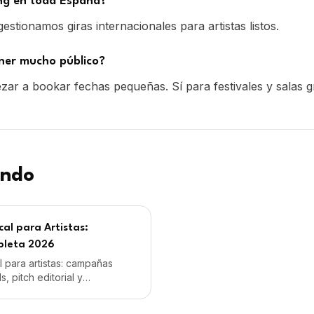
al para Artistas:
pleta 2026
 para artistas: campañas
, pitch editorial y
 en Spotify. Desde 59€/mes
manencia.
¿Listo para empezar?
llo discográfico independiente con management profesion
con IVA. Distribución por The Orchard. Sin exclusividad.
Comenzar proyecto