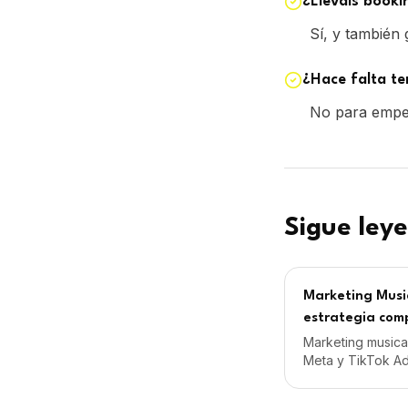
Marketing Music
estrategia com
Marketing musical
Meta y TikTok Ads
crecimiento real
con IVA. Sin per
Goner Music: se