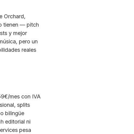
o tienen — pitch
ists y mejor
 música, pero un
ilidades reales
 59€/mes con IVA
ional, splits
o bilingüe
 editorial ni
services pesa