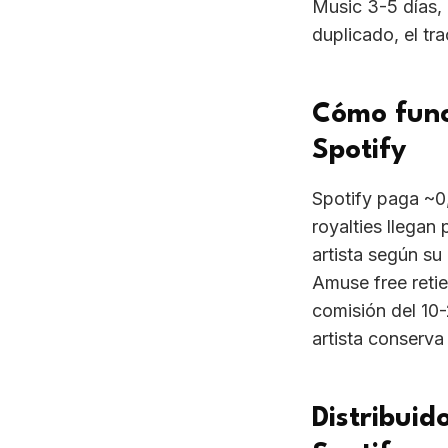
Cómo funci
Spotify
Spotify paga ~0
royalties llegan 
artista según s
Amuse free reti
comisión del 10
artista conserv
Distribuid
Spotify
Spotify clasifica