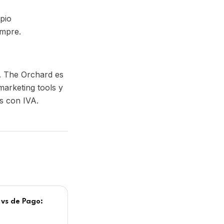
l). The Orchard es
marketing tools y
s con IVA.
 vs de Pago:
label services:
id, Amuse y The
ndo merece la