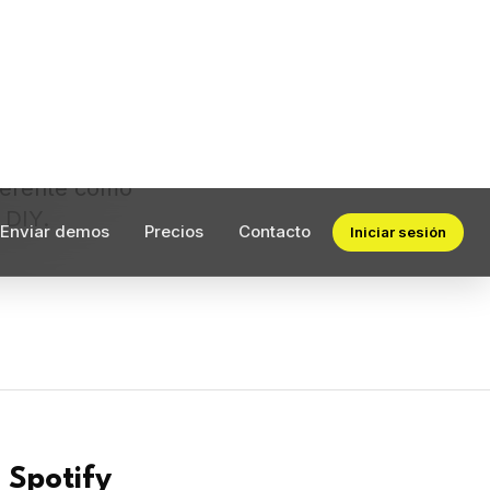
o puedes subir
hard,
técnicos,
eferente como
 DIY.
 Spotify
dio WAV 16-bit o
cuadrada