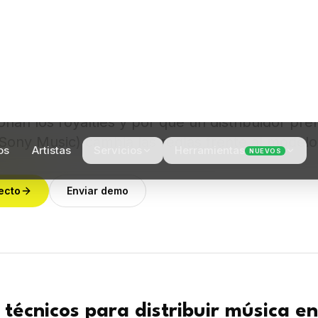
s requiere un distribuidor digital aprobado. N
amente: Spotify exige un partner como The Orc
Baby o Amuse. Esta guía explica los requisitos 
nan los royalties y por qué un distribuidor pr
Sony Music) cambia las reglas frente al modelo
ecto
Enviar demo
 técnicos para distribuir música en
tadata limpia y archivos de calidad profesional: 1) Au
Hz mínimo (Spotify acepta también FLAC); 2) Portada 