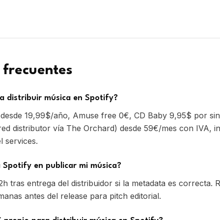
 frecuentes
 distribuir música en Spotify?
 desde 19,99$/año, Amuse free 0€, CD Baby 9,95$ por si
red distributor vía The Orchard) desde 59€/mes con IVA, i
el services.
Spotify en publicar mi música?
2h tras entrega del distribuidor si la metadata es correct
anas antes del release para pitch editorial.
 propio para distribuir música en Spotify?
uidor lo genera automáticamente. Pero si ya tienes ISRC pr
para mantener histórico al cambiar distribuidor), úsalo si