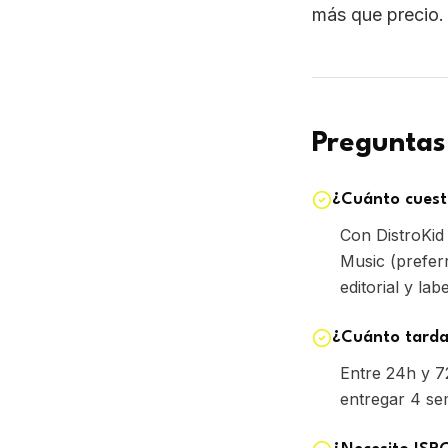
Preguntas
¿Cuánto cuesta
Con DistroKid
Music (prefer
editorial y lab
¿Cuánto tarda 
Entre 24h y 7
entregar 4 sem
¿Necesito ISRC
No, el distrib
(recomendado 