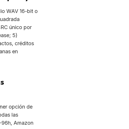
SRC único por
ease; 5)
actos, créditos
manas en
as
ner opción de
odas las
48-96h, Amazon
a o ISRC