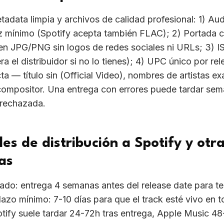
 JPG/PNG sin logos de redes sociales ni URLs; 3) I
a el distribuidor si no lo tienes); 4) UPC único por rel
a — título sin (Official Video), nombres de artistas ex
compositor. Una entrega con errores puede tardar se
 rechazada.
les de distribución a Spotify y otr
as
do: entrega 4 semanas antes del release date para te
Plazo mínimo: 7-10 días para que el track esté vivo en t
otify suele tardar 24-72h tras entrega, Apple Music 
 TIDAL 24-48h. Si la entrega tiene errores de metadat
ck puede rechazarse y reiniciar el ciclo.