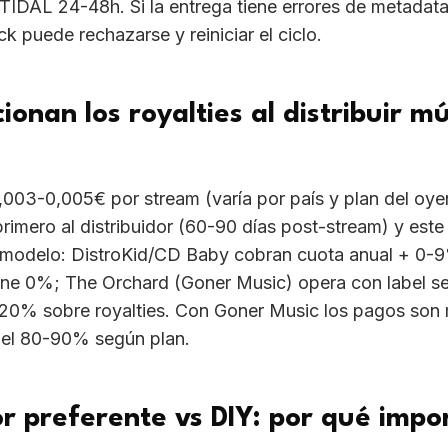
onan los royalties al distribuir m
,003-0,005€ por stream (varía por país y plan del oye
primero al distribuidor (60-90 días post-stream) y este 
u modelo: DistroKid/CD Baby cobran cuota anual + 0-
ene 0%; The Orchard (Goner Music) opera con label se
-20% sobre royalties. Con Goner Music los pagos son 
a el 80-90% según plan.
or preferente vs DIY: por qué impo
 internamente a los distribuidores por nivel de trust: T