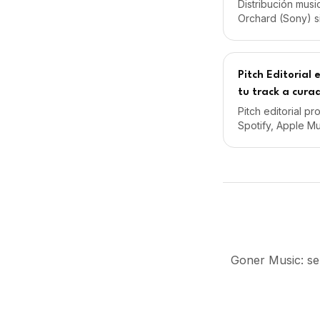
Pitch Editorial
tu track a cura
Pitch editorial p
Spotify, Apple M
opciones de entrar
Desde 59€/mes.
Goner Music: se