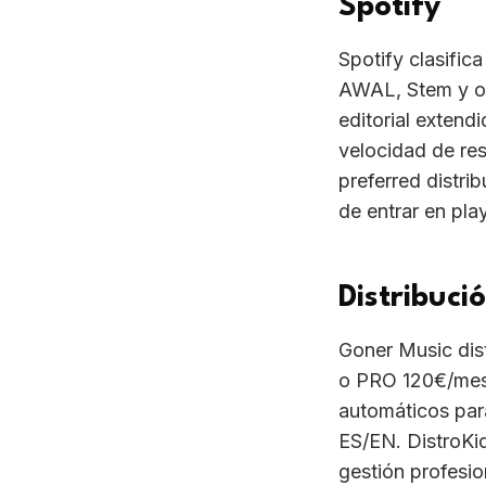
AWAL, Stem y ot
editorial extend
velocidad de res
preferred distri
de entrar en play
Distribuci
Goner Music dis
o PRO 120€/mes. 
automáticos par
ES/EN. DistroKid
gestión profesio
más que precio.