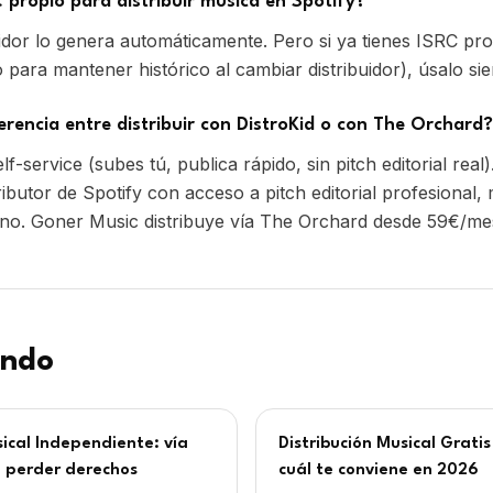
ferencia entre distribuir con DistroKid o con The Orchard?
elf-service (subes tú, publica rápido, sin pitch editorial rea
ributor de Spotify con acceso a pitch editorial profesional, 
o. Goner Music distribuye vía The Orchard desde 59€/me
endo
sical Independiente: vía
Distribución Musical Gratis
n perder derechos
cuál te conviene en 2026
cal independiente vía The
Distribución musical gratis vs 
in perder derechos ni
comparativa real con DistroK
 de los royalties al artista.
Orchard. Pros, contras y cuá
on IVA.
pena pagar.