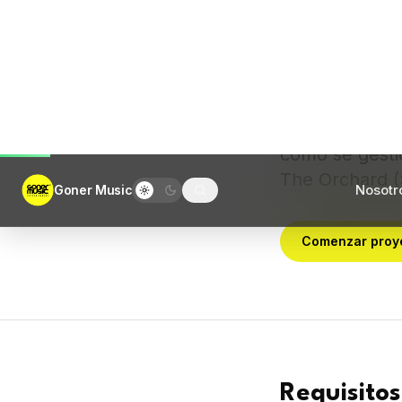
+20 plataforma
música direct
DistroKid, CD 
cómo se gestio
The Orchard (
Comenzar proy
Requisitos
Spotify exige me
24-bit a 44.1 k