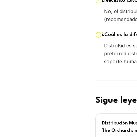
¿Cuál es la di
DistroKid es s
preferred dist
soporte human
Sigue ley
Distribución Mu
The Orchard si
Distribución musi
Orchard (Sony) s
exclusividad. 100%
Desde 59€/mes c