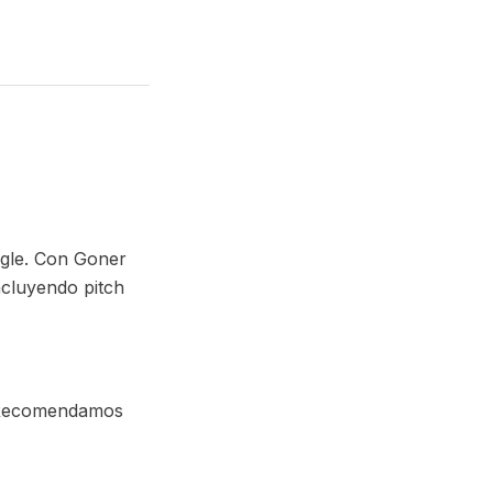
ngle. Con Goner
ncluyendo pitch
a. Recomendamos
opio
empre.