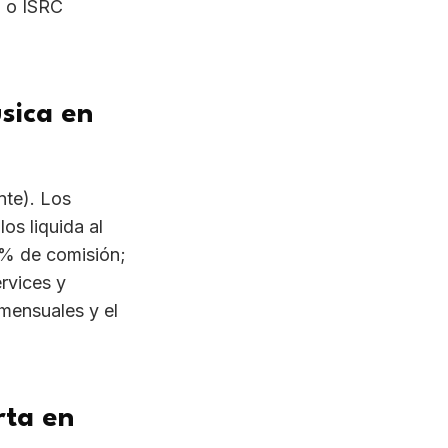
úsica en
nte). Los
los liquida al
9% de comisión;
rvices y
mensuales y el
rta en
he Orchard,