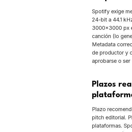
3000x3000 px en
canción (lo gener
Metadata correct
de productor y 
aprobarse o ser
Plazos rea
plataform
Plazo recomenda
pitch editorial. 
plataformas. Sp
Music 3-5 días,
duplicado, el tra