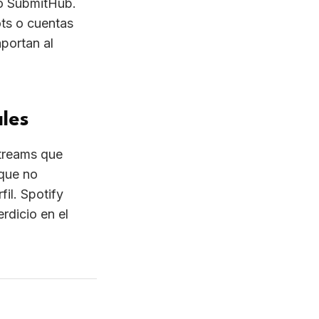
mo SubmitHub.
ts o cuentas
portan al
ales
streams que
 que no
il. Spotify
rdicio en el