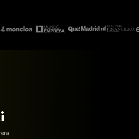
i
rera