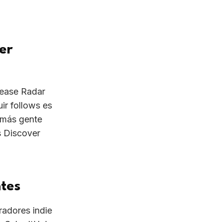
ver
lease Radar
ir follows es
a más gente
s Discover
ntes
radores indie