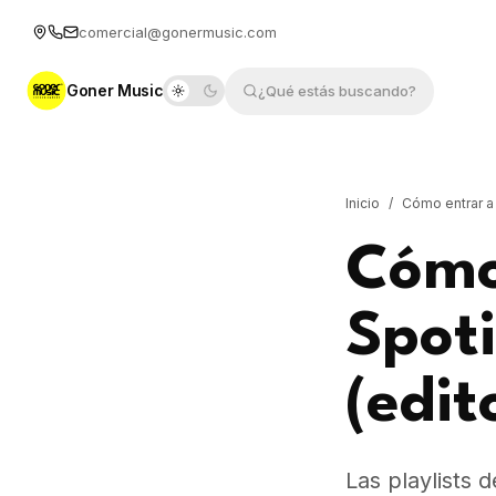
comercial@gonermusic.com
Goner Music
¿Qué estás buscando?
Inicio
/
Cómo entrar a 
Cómo 
Spoti
(edit
Las playlists 