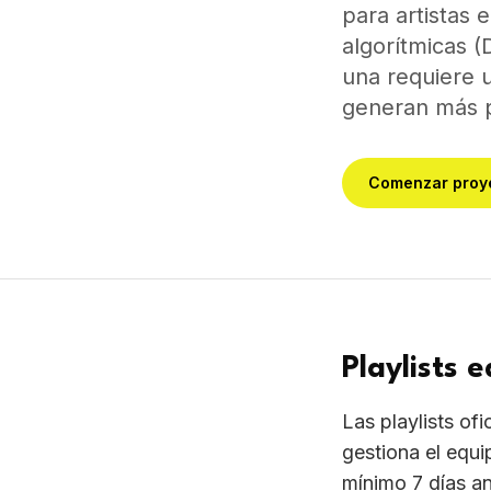
para artistas 
algorítmicas (
una requiere u
generan más p
Comenzar proy
Playlists e
Las playlists of
gestiona el equip
mínimo 7 días an