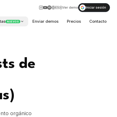
ES
Ver demo
Iniciar sesión
tas
Enviar demos
Precios
Contacto
NUEVOS
sts de
as)
ento orgánico