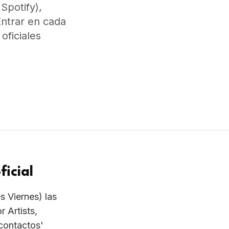
Spotify),
Entrar en cada
oficiales
ficial
s Viernes) las
r Artists,
'contactos'