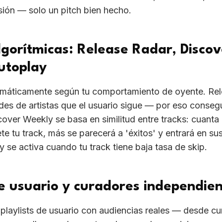
usión — solo un pitch bien hecho.
algorítmicas: Release Radar, Disco
utoplay
máticamente según tu comportamiento de oyente. Re
es de artistas que el usuario sigue — por eso consegu
cover Weekly se basa en similitud entre tracks: cuant
e tu track, más se parecerá a 'éxitos' y entrará en su
 se activa cuando tu track tiene baja tasa de skip.
de usuario y curadores independie
 playlists de usuario con audiencias reales — desde cu