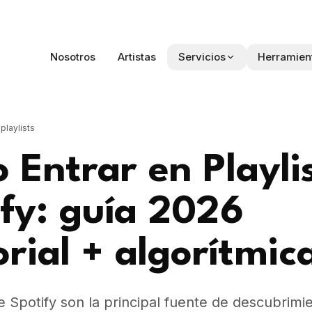
Nosotros
Artistas
Servicios
Herramien
playlists
Entrar en Playli
fy: guía 2026
orial + algorítmic
de Spotify son la principal fuente de descubrimi