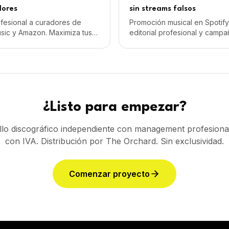
dores
sin streams falsos
rofesional a curadores de
Promoción musical en Spotify
usic y Amazon. Maximiza tus
editorial profesional y campa
 en playlists oficiales.
real. Crece sin streams fals
con IVA.
¿Listo para empezar?
llo discográfico independiente con management profesion
con IVA. Distribución por The Orchard. Sin exclusividad.
Comenzar proyecto