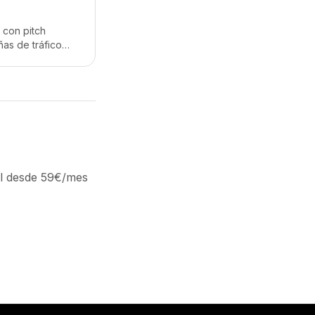
 con pitch
ñas de tráfico
os. Desde 59€/mes
al desde 59€/mes