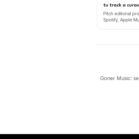
tu track a cura
Pitch editorial p
Spotify, Apple M
opciones de entrar
Desde 59€/mes.
Goner Music: se