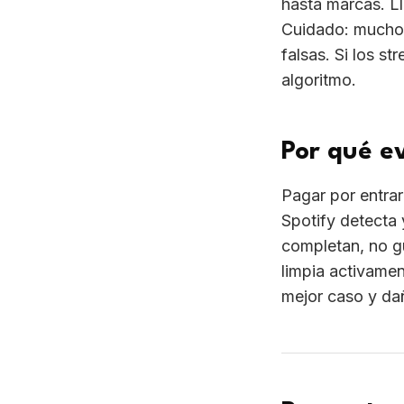
hasta marcas. L
Cuidado: muchos
falsas. Si los s
algoritmo.
Por qué ev
Pagar por entra
Spotify detecta 
completan, no gu
limpia activamen
mejor caso y dañ