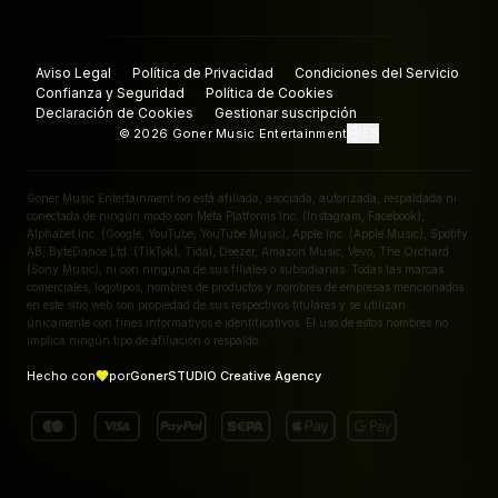
Aviso Legal
Política de Privacidad
Condiciones del Servicio
·
·
·
Confianza y Seguridad
Política de Cookies
·
·
Declaración de Cookies
Gestionar suscripción
·
ES
©
2026
Goner Music Entertainment
Goner Music Entertainment no está afiliada, asociada, autorizada, respaldada ni
conectada de ningún modo con Meta Platforms Inc. (Instagram, Facebook),
Alphabet Inc. (Google, YouTube, YouTube Music), Apple Inc. (Apple Music), Spotify
AB, ByteDance Ltd. (TikTok), Tidal, Deezer, Amazon Music, Vevo, The Orchard
(Sony Music), ni con ninguna de sus filiales o subsidiarias. Todas las marcas
comerciales, logotipos, nombres de productos y nombres de empresas mencionados
en este sitio web son propiedad de sus respectivos titulares y se utilizan
únicamente con fines informativos e identificativos. El uso de estos nombres no
implica ningún tipo de afiliación o respaldo.
Hecho con
por
GonerSTUDIO Creative Agency