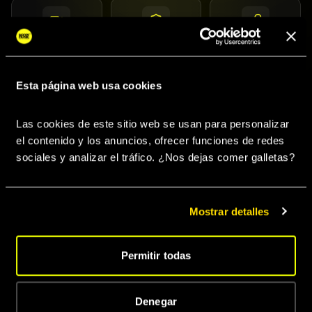
Videoclips
Migraciones de
Videolyrics
Singles
Esta página web usa cookies
Diseño Gráfico
Management
Booking
Las cookies de este sitio web se usan para personalizar 
el contenido y los anuncios, ofrecer funciones de redes 
sociales y analizar el tráfico. ¿Nos dejas comer galletas? 
Prensa & Medios
Gestión de RRSS
Merchandising
Mostrar detalles
Sincronizaciones
Acceso sellos
Goner Music App
Permitir todas
PRÓXIMAMENTE
PRÓXIMAMENTE
Denegar