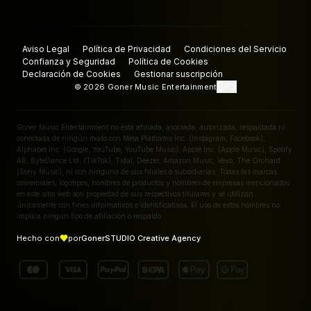
Aviso Legal
Política de Privacidad
Condiciones del Servicio
·
·
·
Confianza y Seguridad
Política de Cookies
·
·
Declaración de Cookies
Gestionar suscripción
·
ES
©
2026
Goner Music Entertainment
Goner Music Entertainment no está afiliada, asociada, autorizada, respaldada ni
conectada de ningún modo con Meta Platforms Inc. (Instagram, Facebook),
Alphabet Inc. (Google, YouTube, YouTube Music), Apple Inc. (Apple Music), Spotify
AB, ByteDance Ltd. (TikTok), Tidal, Deezer, Amazon Music, Vevo, The Orchard
(Sony Music), ni con ninguna de sus filiales o subsidiarias. Todas las marcas
comerciales, logotipos, nombres de productos y nombres de empresas mencionados
en este sitio web son propiedad de sus respectivos titulares y se utilizan
únicamente con fines informativos e identificativos. El uso de estos nombres no
implica ningún tipo de afiliación o respaldo.
Hecho con
por
GonerSTUDIO Creative Agency