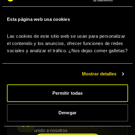
Diseño Gráfico
Management
Booking
Esta página web usa cookies
Las cookies de este sitio web se usan para personalizar 
el contenido y los anuncios, ofrecer funciones de redes 
Prensa & Medios
Gestión de RRSS
Merchandising
sociales y analizar el tráfico. ¿Nos dejas comer galletas? 
Sincronizaciones
Acceso sellos
Goner Music App
Mostrar detalles
PRÓXIMAMENTE
PRÓXIMAMENTE
Permitir todas
Denegar
¿Listo para dar el salto?
Únete a más de 560 artistas que se han
unido a nosotros