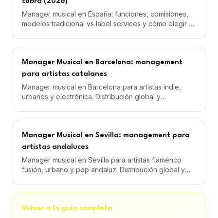
cobra (2026)
Manager musical en España: funciones, comisiones,
modelos tradicional vs label services y cómo elegir el
mejor para tu carrera musical en 2026.
Manager Musical en Barcelona: management
para artistas catalanes
Manager musical en Barcelona para artistas indie,
urbanos y electrónica. Distribución global y
management profesional desde 59€/mes con Goner
Music.
Manager Musical en Sevilla: management para
artistas andaluces
Manager musical en Sevilla para artistas flamenco
fusión, urbano y pop andaluz. Distribución global y
management profesional desde 59€/mes con Goner
Music.
Volver a la guía completa