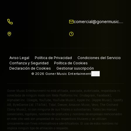
comercial@gonermusic.com
Aviso Legal
Política de Privacidad
Condiciones del Servicio
·
·
·
Confianza y Seguridad
Política de Cookies
·
·
Declaración de Cookies
Gestionar suscripción
·
ES
©
2026
Goner Music Entertainment
Goner Music Entertainment no está afiliada, asociada, autorizada, respaldada ni
conectada de ningún modo con Meta Platforms Inc. (Instagram, Facebook),
Alphabet Inc. (Google, YouTube, YouTube Music), Apple Inc. (Apple Music), Spotify
AB, ByteDance Ltd. (TikTok), Tidal, Deezer, Amazon Music, Vevo, The Orchard
(Sony Music), ni con ninguna de sus filiales o subsidiarias. Todas las marcas
comerciales, logotipos, nombres de productos y nombres de empresas mencionados
en este sitio web son propiedad de sus respectivos titulares y se utilizan
únicamente con fines informativos e identificativos. El uso de estos nombres no
implica ningún tipo de afiliación o respaldo.