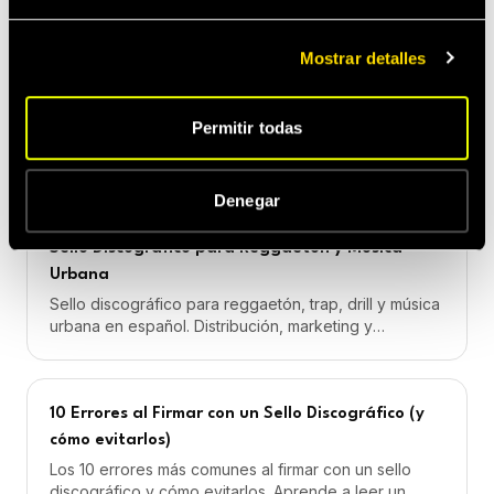
contacto. Guía paso a paso 2026.
Mostrar detalles
Sello Discográfico en Madrid: cómo encontrar el
adecuado
Permitir todas
Sellos discográficos en Madrid: opciones por género,
modelo de cobro y nicho. Cómo elegir el sello
adecuado según tu estilo musical.
Denegar
Sello Discográfico para Reggaetón y Música
Urbana
Sello discográfico para reggaetón, trap, drill y música
urbana en español. Distribución, marketing y
playlisting especializados.
10 Errores al Firmar con un Sello Discográfico (y
cómo evitarlos)
Los 10 errores más comunes al firmar con un sello
discográfico y cómo evitarlos. Aprende a leer un