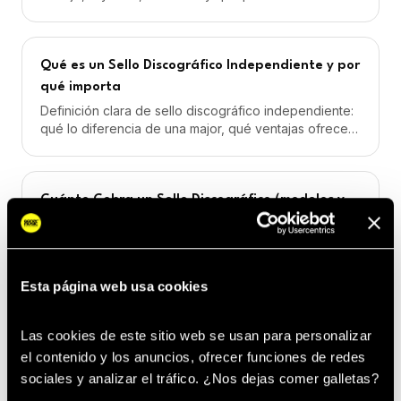
artista firma. Explicado paso a paso.
Qué es un Sello Discográfico Independiente y por
qué importa
Definición clara de sello discográfico independiente:
qué lo diferencia de una major, qué ventajas ofrece
al artista y cuándo conviene firmar.
Cuánto Cobra un Sello Discográfico (modelos y
cifras reales)
Cuánto cobra un sello discográfico: porcentaje de
royalties, cuotas mensuales, label services y modelos
híbridos. Cifras reales 2026.
Esta página web usa cookies
Cómo Firmar con un Sello Discográfico (paso a
Las cookies de este sitio web se usan para personalizar 
paso)
el contenido y los anuncios, ofrecer funciones de redes 
sociales y analizar el tráfico. ¿Nos dejas comer galletas? 
Cómo firmar con un sello discográfico siendo artista
emergente: requisitos, demos, EPK y vías de