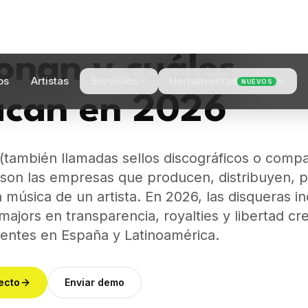
) son las empresas que producen, distribuyen,
 música de un artista. En 2026, las disqueras 
majors en transparencia, royalties y libertad cr
gentes en España y Latinoamérica.
ecto
Enviar demo
as disqueras y qué hacen exactam
n empresas dedicadas a la grabación, producción, dist
l, pitch editorial, gestión de derechos y representación
odernas también ofrecen herramientas digitales (calcu