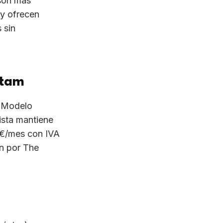
9€/mes con IVA
n por The
ónica),
cho y
 Latin, Warner
ncia en México,