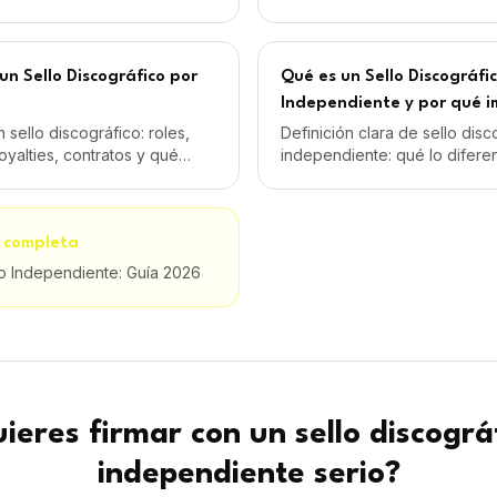
co Independiente: Guía 2026
ieres firmar con un sello discográ
independiente serio?
nes desde 59€/mes con IVA. Distribución por The Orchard. 
Comenzar proyecto
HABLAN DE NOSOTROS