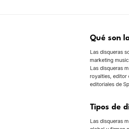
royalties, edito
editoriales de S
Tipos de d
Las disqueras m
global y firman 
pequeñas, especi
royalties más al
exclusividad y a
Cuánto co
Modelo clásico 
moderno label se