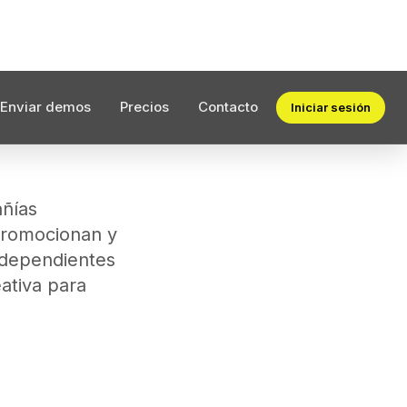
 promocionan y
independientes
eativa para
ente
ribución digital,
 de artistas.
ladora de