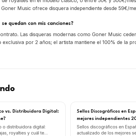
endo
co vs. Distribuidora Digital:
Sellos Discográficos en Esp
ne?
mejores independientes 2
 o distribuidora digital:
Sellos discográficos en Espa
jas, royalties y cuál te
actualizado de los mejores se
l momento de tu carrera
discográficos independiente
nichos, modelos de cobro y r
n Sello Discográfico por
Qué es un Sello Discográfi
Independiente y por qué 
sello discográfico: roles,
Definición clara de sello disc
royalties, contratos y qué
independiente: qué lo difere
tista firma. Explicado paso a
qué ventajas ofrece al artist
conviene firmar.
a completa