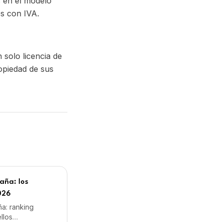
aña: los
026
ña: ranking
llos
s españoles,
oyalties.
co
importa
ográfico
ncia de una major,
a y cuándo