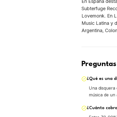
Preguntas
¿Qué es una d
Una disquera 
música de un a
¿Cuánto cobra
Entre 70-90% 
label service
¿Las disquera
Depende del c
distribución n
masters.