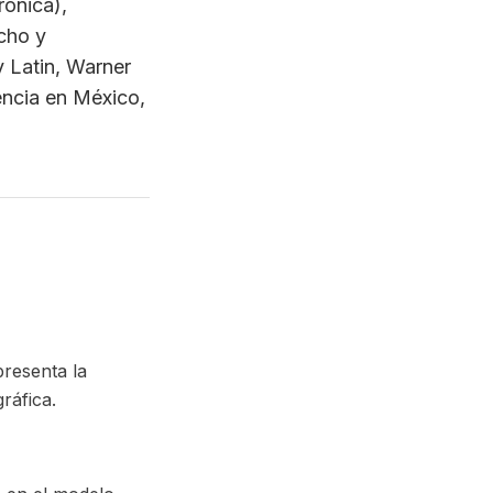
resenta la
ráfica.
s en el modelo
s con IVA.
solo licencia de
ropiedad de sus