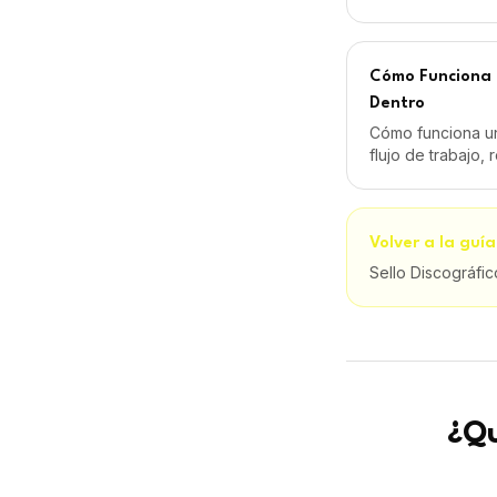
Sello Discográfi
¿Qu
Goner Music: pla