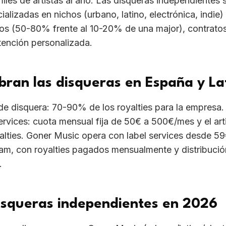
lties. Goner Music opera con label services desde 5
am, con royalties pagados mensualmente y distribució
.
isqueras independientes en 2026
can disqueras como Goner Music (urbano/latino/electr
rds (indie/rock), El Volcán (indie/pop), Sonido Mucha
tinoamérica, Rimas Entertainment (Puerto Rico), Sony
disqueras independientes como Goner Music con prese
bia y Chile.