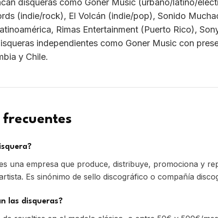
 frecuentes
isquera?
es una empresa que produce, distribuye, promociona y rep
rtista. Es sinónimo de sello discográfico o compañía discog
n las disqueras?
de royalties en el modelo clásico, o entre 50€ y 500€/me
s. Goner Music ofrece disquera independiente desde 59€/me
s se quedan con mis canciones?
ontrato. Las disqueras modernas como Goner Music ceden 
o exclusiva por 2 años; el artista mantiene el 100% de la p