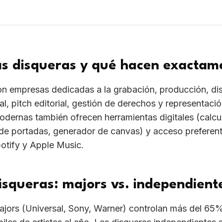
r de portadas, generador de canvas) y acceso preferente
potify y Apple Music.
isqueras: majors vs. independient
ajors (Universal, Sony, Warner) controlan más del 65
miles de artistas al año. Las disqueras independientes
alizadas en nichos (urbano, latino, electrónica, indie)
tos (50-80% frente al 10-20% de una major), contratos
tención personalizada.
bran las disqueras en España y L
de disquera: 70-90% de los royalties para la empresa
rvices: cuota mensual fija de 50€ a 500€/mes y el art