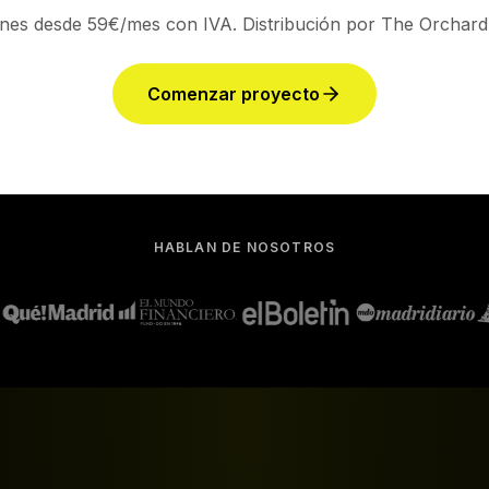
ECOSISTEMA COMPLETO
Todo
conectado
para t
sistema integral que conecta todas las áreas de tu car
musical en un solo lugar.