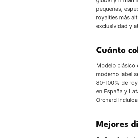
80-100% de roya
en España y Lat
Orchard incluida
Mejores d
En España desta
Subterfuge Reco
Lovemonk. En La
Music Latina y 
Argentina, Colom