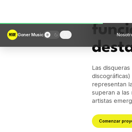
discográficas
representan la
superan a las 
artistas emer
Comenzar proy
Qué son l
Las disqueras so
marketing musica
Las disqueras m