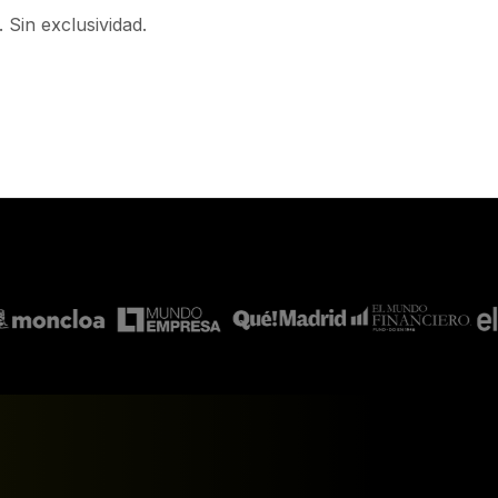
i
rera