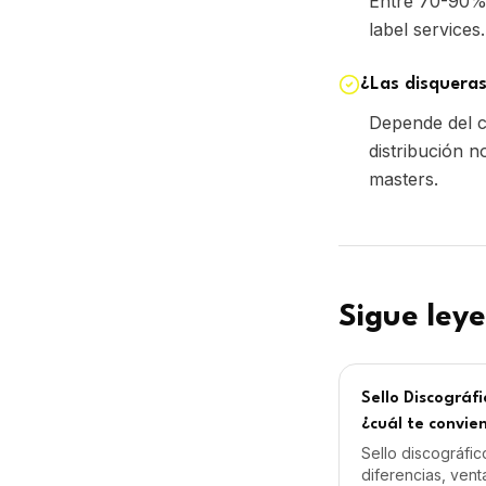
Sigue ley
Sello Discográfi
¿cuál te convie
Sello discográfico
diferencias, venta
conviene según e
musical.
Cómo Funciona u
Dentro
Cómo funciona un 
flujo de trabajo, 
pasa cuando un ar
paso.
Volver a la guí