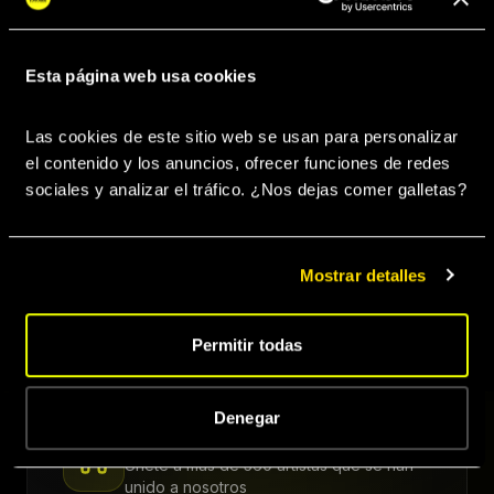
Diseño Gráfico
Management
Booking
Esta página web usa cookies
Las cookies de este sitio web se usan para personalizar 
el contenido y los anuncios, ofrecer funciones de redes 
Prensa & Medios
Gestión de RRSS
Merchandising
sociales y analizar el tráfico. ¿Nos dejas comer galletas? 
Sincronizaciones
Acceso sellos
Goner Music App
Mostrar detalles
PRÓXIMAMENTE
PRÓXIMAMENTE
Permitir todas
Denegar
¿Listo para dar el salto?
Únete a más de 560 artistas que se han
unido a nosotros