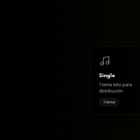
Single
1 tema listo para
distribución
1
tema