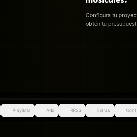
musicales.
Configura tu proyec
obtén tu presupuesto
Playlists
Ads
RRSS
Extras
Conf
5
6
7
8
9