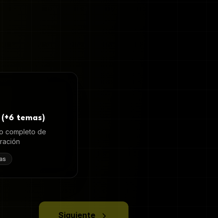
 (+6 temas)
o completo de
uración
as
Siguiente