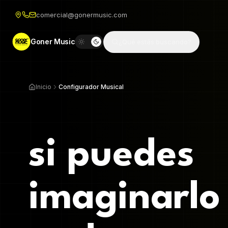
comercial@gonermusic.com
Goner Music
¿Qué estás buscando?
Inicio
Configurador Musical
si puedes
imaginarlo