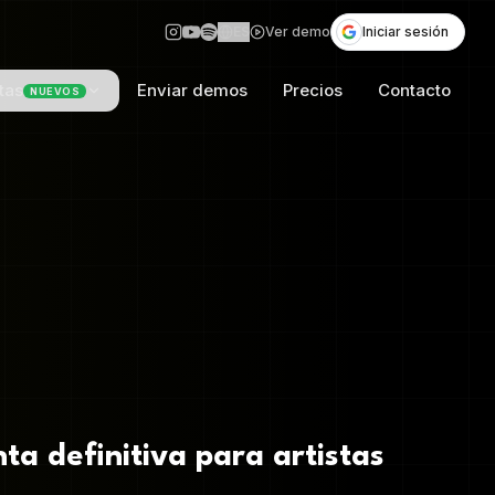
ES
Ver demo
Iniciar sesión
tas
Enviar demos
Precios
Contacto
NUEVOS
ta definitiva para artistas