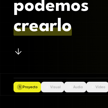
podemos
crearlo
Proyecto
Visual
Audio
Vídeo
1
2
3
4