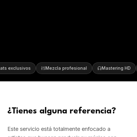
s exclusivos
Mezcla profesional
Mastering HD
¿Tienes alguna referencia?
Este servicio está totalmente enfocado a